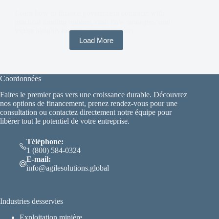
Learn how to finance government contracts with
practical funding options, cash flow strategies, and
lender insights for growing contractors.
Load More
Coordonnées
Faites le premier pas vers une croissance durable. Découvrez
nos options de financement, prenez rendez-vous pour une
consultation ou contactez directement notre équipe pour
libérer tout le potentiel de votre entreprise.
Téléphone:
1 (800) 584-0324
E-mail:
info@agilesolutions.global
Industries desservies
Exploitation minière